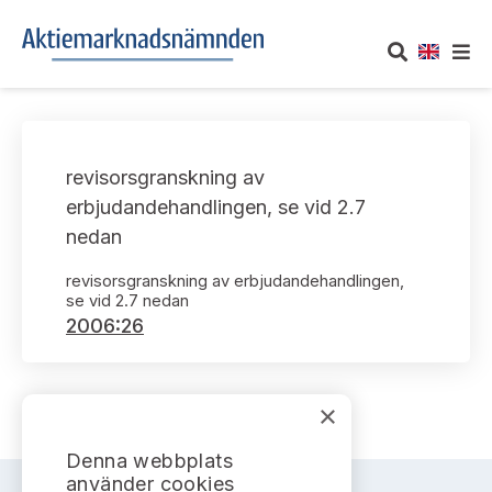
OM AKTIEMARKNADSNÄMNDEN
revisorsgranskning av
Om oss
UTTALANDEN
erbjudandehandlingen, se vid 2.7
nedan
Vårt uppdrag
Om nämndens uttalanden
TAKEOVER-REGLER
revisorsgranskning av erbjudandehandlingen,
Informationsgivning
se vid 2.7 nedan
Framställningar och konsultation
Takeover-regler för reglerade marknader och vissa
AKTUELLT
2006:26
handelsplattformar
Arbetssätt och jävsfrågor
Uttalanden sorterade efter publiceringsdatum
Nyheter och pressmeddelanden
KONTAKT
Stadgar
×
Samtliga uttalanden sorterade årsvis
Prenumerera
Kontakt angående ansökningar och uttalanden
Denna webbplats
Arbetsordning
Uttalanden sorterade ämnesvis
använder cookies