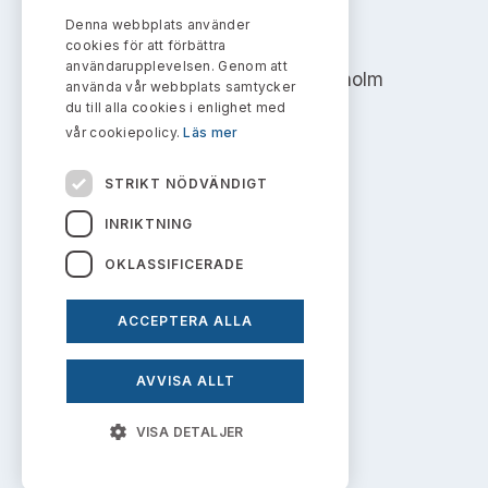
Bildarkiv
Kontakt administrativa ärenden
Ledamöter
Denna webbplats använder
AKTIEMARKNADSNÄMNDEN
Sök uttalanden
cookies för att förbättra
användarupplevelsen. Genom att
Address: Box 7354, 103 90 Stockholm
Huvudmän
använda vår webbplats samtycker
Avgifter
du till alla cookies i enlighet med
info@aktiemarknadsnamnden.se
vår cookiepolicy.
Läs mer
Verksamhetsberättelser
Prenumerera
STRIKT NÖDVÄNDIGT
Publikationer och anföranden
Om innehållet
INRIKTNING
Om webbplatsen
OKLASSIFICERADE
Kakor
ACCEPTERA ALLA
Personuppgiftspolicy
AVVISA ALLT
Prenumerera på uttalanden
VISA DETALJER