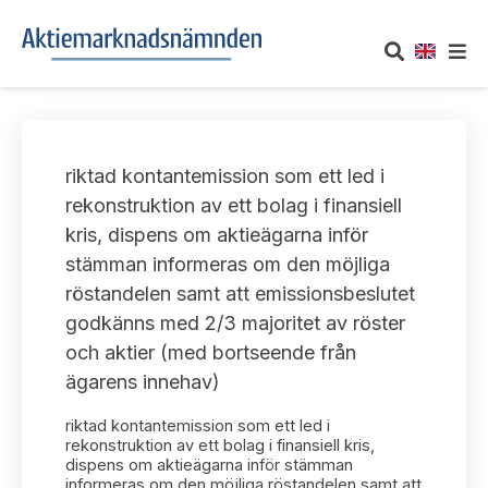
OM AKTIEMARKNADSNÄMNDEN
riktad kontantemission som ett led i
Om oss
UTTALANDEN
rekonstruktion av ett bolag i finansiell
kris, dispens om aktieägarna inför
Vårt uppdrag
Om nämndens uttalanden
TAKEOVER-REGLER
stämman informeras om den möjliga
Informationsgivning
röstandelen samt att emissionsbeslutet
Framställningar och konsultation
Takeover-regler för reglerade marknader och vissa
AKTUELLT
godkänns med 2/3 majoritet av röster
handelsplattformar
Arbetssätt och jävsfrågor
och aktier (med bortseende från
Uttalanden sorterade efter publiceringsdatum
Nyheter och pressmeddelanden
ägarens innehav)
KONTAKT
Stadgar
Samtliga uttalanden sorterade årsvis
riktad kontantemission som ett led i
Prenumerera
Kontakt angående ansökningar och uttalanden
rekonstruktion av ett bolag i finansiell kris,
Arbetsordning
dispens om aktieägarna inför stämman
Uttalanden sorterade ämnesvis
informeras om den möjliga röstandelen samt att