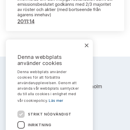
Bildarkiv
Kontakt administrativa ärenden
emissionsbeslutet godkänns med 2/3 majoritet
Ledamöter
Sök uttalanden
av röster och aktier (med bortseende från
ägarens innehav)
2011:14
Huvudmän
Avgifter
Verksamhetsberättelser
Prenumerera
×
Publikationer och anföranden
Denna webbplats
använder cookies
Denna webbplats använder
AKTIEMARKNADSNÄMNDEN
cookies för att förbättra
användarupplevelsen. Genom att
Address: Box 7354, 103 90 Stockholm
använda vår webbplats samtycker
du till alla cookies i enlighet med
info@aktiemarknadsnamnden.se
vår cookiepolicy.
Läs mer
STRIKT NÖDVÄNDIGT
Om innehållet
INRIKTNING