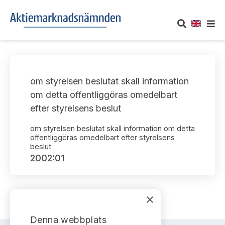
OM AKTIEMARKNADSNÄMNDEN
om styrelsen beslutat skall information
Om oss
UTTALANDEN
om detta offentliggöras omedelbart
efter styrelsens beslut
Vårt uppdrag
Om nämndens uttalanden
TAKEOVER-REGLER
om styrelsen beslutat skall information om detta
Informationsgivning
offentliggöras omedelbart efter styrelsens
Framställningar och konsultation
Takeover-regler för reglerade marknader och vissa
AKTUELLT
beslut
handelsplattformar
2002:01
Arbetssätt och jävsfrågor
Uttalanden sorterade efter publiceringsdatum
Nyheter och pressmeddelanden
KONTAKT
Stadgar
Samtliga uttalanden sorterade årsvis
×
Prenumerera
Kontakt angående ansökningar och uttalanden
Arbetsordning
Uttalanden sorterade ämnesvis
Denna webbplats