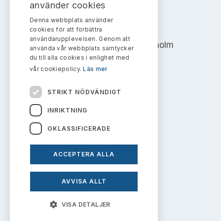
Bildarkiv
använder cookies
Kontakt administrativa ärenden
Ledamöter
Sök uttalanden
Denna webbplats använder
AKTIEMARKNADSNÄMNDEN
cookies för att förbättra
Huvudmän
användarupplevelsen. Genom att
Avgifter
Address: Box 7354, 103 90 Stockholm
använda vår webbplats samtycker
du till alla cookies i enlighet med
Verksamhetsberättelser
info@aktiemarknadsnamnden.se
Prenumerera
vår cookiepolicy.
Läs mer
Publikationer och anföranden
STRIKT NÖDVÄNDIGT
Om innehållet
INRIKTNING
Om webbplatsen
OKLASSIFICERADE
Kakor
ACCEPTERA ALLA
Personuppgiftspolicy
AVVISA ALLT
Prenumerera på uttalanden
VISA DETALJER