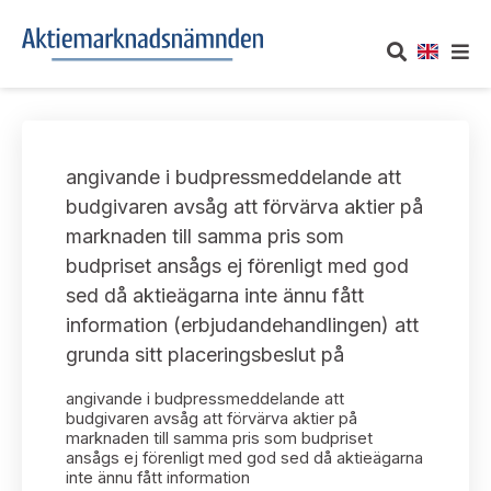
OM AKTIEMARKNADSNÄMNDEN
angivande i budpressmeddelande att
Om oss
UTTALANDEN
budgivaren avsåg att förvärva aktier på
marknaden till samma pris som
Vårt uppdrag
Om nämndens uttalanden
TAKEOVER-REGLER
budpriset ansågs ej förenligt med god
Informationsgivning
sed då aktieägarna inte ännu fått
Framställningar och konsultation
Takeover-regler för reglerade marknader och vissa
AKTUELLT
information (erbjudandehandlingen) att
handelsplattformar
Arbetssätt och jävsfrågor
grunda sitt placeringsbeslut på
Uttalanden sorterade efter publiceringsdatum
Nyheter och pressmeddelanden
KONTAKT
angivande i budpressmeddelande att
Stadgar
Samtliga uttalanden sorterade årsvis
budgivaren avsåg att förvärva aktier på
Prenumerera
marknaden till samma pris som budpriset
Kontakt angående ansökningar och uttalanden
ansågs ej förenligt med god sed då aktieägarna
Arbetsordning
Uttalanden sorterade ämnesvis
inte ännu fått information