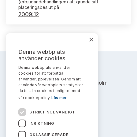
Bildarkiv
(erbjudandehandlingen) att grunda sitt
Kontakt administrativa ärenden
Ledamöter
placeringsbeslut på
Sök uttalanden
2009:12
Huvudmän
Avgifter
×
Verksamhetsberättelser
Prenumerera
Denna webbplats
Publikationer och anföranden
använder cookies
Denna webbplats använder
AKTIEMARKNADSNÄMNDEN
cookies för att förbättra
användarupplevelsen. Genom att
Address: Box 7354, 103 90 Stockholm
använda vår webbplats samtycker
du till alla cookies i enlighet med
info@aktiemarknadsnamnden.se
vår cookiepolicy.
Läs mer
STRIKT NÖDVÄNDIGT
Om innehållet
INRIKTNING
Om webbplatsen
OKLASSIFICERADE