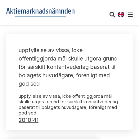
OM AKTIEMARKNADSNÄMNDEN
uppfyllelse av vissa, icke
Om oss
UTTALANDEN
offentliggjorda mål skulle utgöra grund
för särskilt kontantvederlag baserat till
Vårt uppdrag
Om nämndens uttalanden
TAKEOVER-REGLER
bolagets huvudägare, förenligt med
Informationsgivning
god sed
Framställningar och konsultation
Takeover-regler för reglerade marknader och vissa
AKTUELLT
handelsplattformar
uppfyllelse av vissa, icke offentliggjorda mål
Arbetssätt och jävsfrågor
Uttalanden sorterade efter publiceringsdatum
skulle utgöra grund för särskilt kontantvederlag
baserat till bolagets huvudägare, förenligt med
Nyheter och pressmeddelanden
KONTAKT
god sed
Stadgar
Samtliga uttalanden sorterade årsvis
2010:41
Prenumerera
Kontakt angående ansökningar och uttalanden
Arbetsordning
Uttalanden sorterade ämnesvis