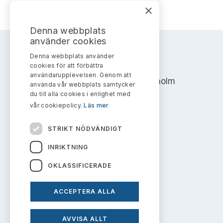
Bildarkiv
Kontakt administrativa ärenden
×
Ledamöter
Sök uttalanden
Denna webbplats
Huvudmän
använder cookies
Avgifter
Denna webbplats använder
AKTIEMARKNADSNÄMNDEN
Verksamhetsberättelser
cookies för att förbättra
Prenumerera
användarupplevelsen. Genom att
Address: Box 7354, 103 90 Stockholm
använda vår webbplats samtycker
Publikationer och anföranden
du till alla cookies i enlighet med
info@aktiemarknadsnamnden.se
vår cookiepolicy.
Läs mer
STRIKT NÖDVÄNDIGT
Om innehållet
INRIKTNING
Om webbplatsen
OKLASSIFICERADE
Kakor
ACCEPTERA ALLA
Personuppgiftspolicy
AVVISA ALLT