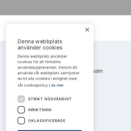
Bildarkiv
Kontakt administrativa ärenden
Ledamöter
Sök uttalanden
Huvudmän
Avgifter
×
Verksamhetsberättelser
Prenumerera
Denna webbplats
använder cookies
Publikationer och anföranden
Denna webbplats använder
AKTIEMARKNADSNÄMNDEN
cookies för att förbättra
användarupplevelsen. Genom att
Address: Box 7354, 103 90 Stockholm
använda vår webbplats samtycker
du till alla cookies i enlighet med
info@aktiemarknadsnamnden.se
vår cookiepolicy.
Läs mer
STRIKT NÖDVÄNDIGT
Om innehållet
INRIKTNING
Om webbplatsen
OKLASSIFICERADE
Kakor