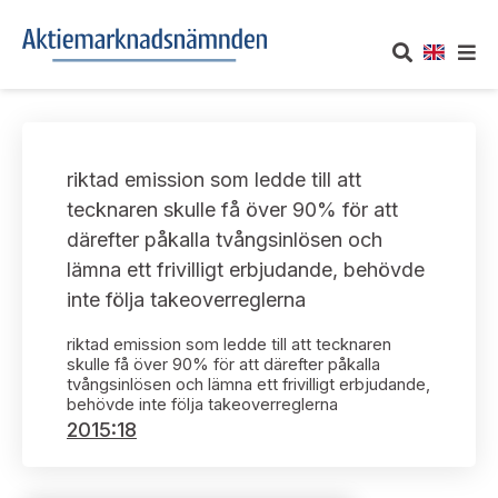
OM AKTIEMARKNADSNÄMNDEN
riktad emission som ledde till att
Om oss
UTTALANDEN
tecknaren skulle få över 90% för att
därefter påkalla tvångsinlösen och
Vårt uppdrag
Om nämndens uttalanden
TAKEOVER-REGLER
lämna ett frivilligt erbjudande, behövde
Informationsgivning
inte följa takeoverreglerna
Framställningar och konsultation
Takeover-regler för reglerade marknader och vissa
AKTUELLT
handelsplattformar
riktad emission som ledde till att tecknaren
Arbetssätt och jävsfrågor
Uttalanden sorterade efter publiceringsdatum
skulle få över 90% för att därefter påkalla
tvångsinlösen och lämna ett frivilligt erbjudande,
Nyheter och pressmeddelanden
KONTAKT
behövde inte följa takeoverreglerna
Stadgar
Samtliga uttalanden sorterade årsvis
2015:18
Prenumerera
Kontakt angående ansökningar och uttalanden
Arbetsordning
Uttalanden sorterade ämnesvis