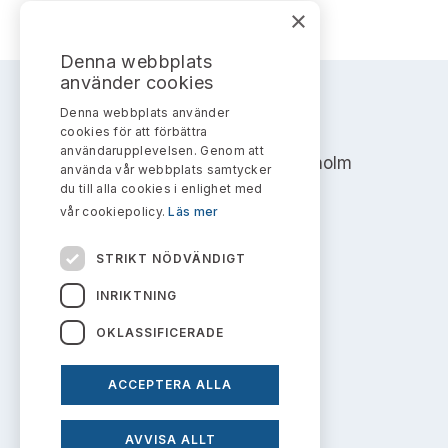
Bildarkiv
Kontakt administrativa ärenden
×
Ledamöter
Sök uttalanden
Denna webbplats
Huvudmän
använder cookies
Avgifter
Denna webbplats använder
AKTIEMARKNADSNÄMNDEN
Verksamhetsberättelser
cookies för att förbättra
Prenumerera
användarupplevelsen. Genom att
Address: Box 7354, 103 90 Stockholm
använda vår webbplats samtycker
Publikationer och anföranden
du till alla cookies i enlighet med
info@aktiemarknadsnamnden.se
vår cookiepolicy.
Läs mer
STRIKT NÖDVÄNDIGT
Om innehållet
INRIKTNING
Om webbplatsen
OKLASSIFICERADE
Kakor
ACCEPTERA ALLA
Personuppgiftspolicy
AVVISA ALLT