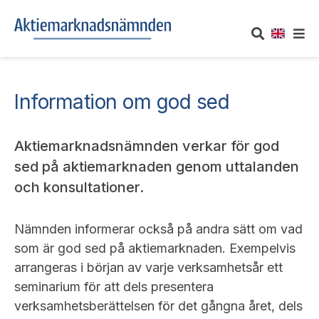
OM AKTIEMARKNADSNÄMNDEN
Information om god sed
Om oss
UTTALANDEN
Aktiemarknadsnämnden verkar för god
Vårt uppdrag
Om nämndens uttalanden
TAKEOVER-REGLER
sed på aktiemarknaden genom uttalanden
och konsultationer.
Informationsgivning
Framställningar och konsultation
Takeover-regler för reglerade marknader och vissa
AKTUELLT
handelsplattformar
Arbetssätt och jävsfrågor
Nämnden informerar också på andra sätt om vad
Uttalanden sorterade efter publiceringsdatum
Nyheter och pressmeddelanden
som är god sed på aktiemarknaden. Exempelvis
KONTAKT
Stadgar
arrangeras i början av varje verksamhetsår ett
Samtliga uttalanden sorterade årsvis
Prenumerera
seminarium för att dels presentera
Kontakt angående ansökningar och uttalanden
Arbetsordning
verksamhetsberättelsen för det gångna året, dels
Uttalanden sorterade ämnesvis