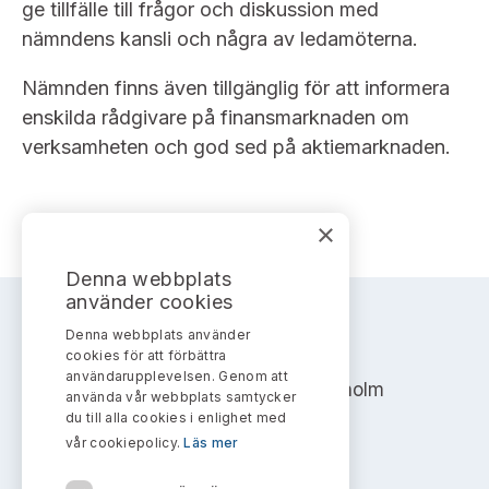
Bildarkiv
ge tillfälle till frågor och diskussion med
Kontakt administrativa ärenden
Ledamöter
Sök uttalanden
nämndens kansli och några av ledamöterna.
Huvudmän
Nämnden finns även tillgänglig för att informera
Avgifter
enskilda rådgivare på finansmarknaden om
Verksamhetsberättelser
verksamheten och god sed på aktiemarknaden.
Prenumerera
Publikationer och anföranden
×
Denna webbplats
använder cookies
Denna webbplats använder
AKTIEMARKNADSNÄMNDEN
cookies för att förbättra
användarupplevelsen. Genom att
Address: Box 7354, 103 90 Stockholm
använda vår webbplats samtycker
du till alla cookies i enlighet med
info@aktiemarknadsnamnden.se
vår cookiepolicy.
Läs mer