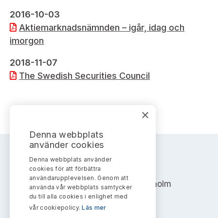
Bildarkiv
Kontakt administrativa ärenden
Ledamöter
2016-10-03
Sök uttalanden
Aktiemarknadsnämnden – igår, idag och
Huvudmän
imorgon
Avgifter
Verksamhetsberättelser
2018-11-07
Prenumerera
The Swedish Securities Council
Publikationer och anföranden
×
Denna webbplats
använder cookies
Denna webbplats använder
AKTIEMARKNADSNÄMNDEN
cookies för att förbättra
användarupplevelsen. Genom att
Address: Box 7354, 103 90 Stockholm
använda vår webbplats samtycker
du till alla cookies i enlighet med
info@aktiemarknadsnamnden.se
vår cookiepolicy.
Läs mer