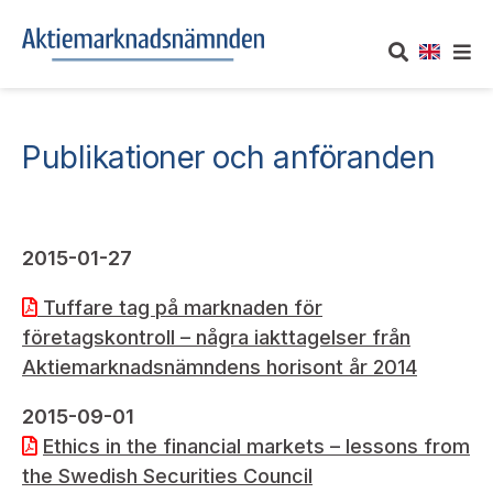
OM AKTIEMARKNADSNÄMNDEN
Publikationer och anföranden
Om oss
UTTALANDEN
Vårt uppdrag
Om nämndens uttalanden
TAKEOVER-REGLER
2015-01-27
Informationsgivning
Framställningar och konsultation
Tuffare tag på marknaden för
Takeover-regler för reglerade marknader och vissa
AKTUELLT
företagskontroll – några iakttagelser från
handelsplattformar
Arbetssätt och jävsfrågor
Uttalanden sorterade efter publiceringsdatum
Aktiemarknadsnämndens horisont år 2014
Nyheter och pressmeddelanden
KONTAKT
Stadgar
2015-09-01
Samtliga uttalanden sorterade årsvis
Prenumerera
Ethics in the financial markets – lessons from
Kontakt angående ansökningar och uttalanden
Arbetsordning
Uttalanden sorterade ämnesvis
the Swedish Securities Council