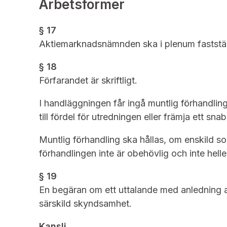
Arbetsformer
§ 17
Aktiemarknadsnämnden ska i plenum fastställ
§ 18
Förfarandet är skriftligt.
I handläggningen får ingå muntlig förhandling
till fördel för utredningen eller främja ett s
Muntlig förhandling ska hållas, om enskild so
förhandlingen inte är obehövlig och inte heller
§ 19
En begäran om ett uttalande med anledning 
särskild skyndsamhet.
Kansli