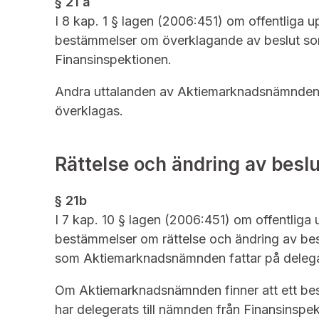
§ 21 a
I 8 kap. 1 § lagen (2006:451) om offentliga
bestämmelser om överklagande av beslut som
Finansinspektionen.
Andra uttalanden av Aktiemarknadsnämnden än
överklagas.
Rättelse och ändring av beslu
§ 21
b
I 7 kap. 10 § lagen (2006:451) om offentlig
bestämmelser om rättelse och ändring av bes
som Aktiemarknadsnämnden fattar på delegat
Om Aktiemarknadsnämnden finner att ett besl
har delegerats till nämnden från Finansinspek