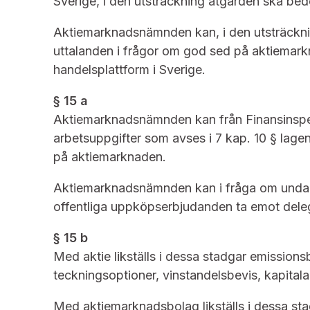
Sverige, i den utsträckning åtgärden ska bed
Aktiemarknadsnämnden kan, i den utsträcknin
uttalanden i frågor om god sed på aktiemark
handelsplattform i Sverige.
§ 15 a
Aktiemarknadsnämnden kan från Finansinspe
arbetsuppgifter som avses i 7 kap. 10 § lag
på aktiemarknaden.
Aktiemarknadsnämnden kan i fråga om undant
offentliga uppköpserbjudanden ta emot delega
§ 15 b
Med aktie likställs i dessa stadgar emissionsb
teckningsoptioner, vinstandelsbevis, kapital
Med aktiemarknadsbolag likställs i dessa stad