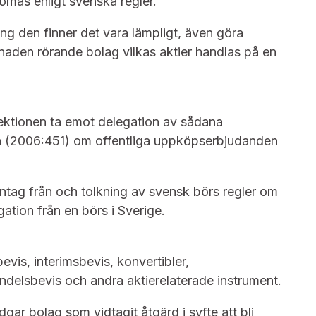
ömas enligt svenska regler.
g den finner det vara lämpligt, även göra
naden rörande bolag vilkas aktier handlas på en
ktionen ta emot delegation av sådana
en (2006:451) om offentliga uppköpserbjudanden
ag från och tolkning av svensk börs regler om
tion från en börs i Sverige.
evis, interimsbevis, konvertibler,
andelsbevis och andra aktierelaterade instrument.
gar bolag som vidtagit åtgärd i syfte att bli