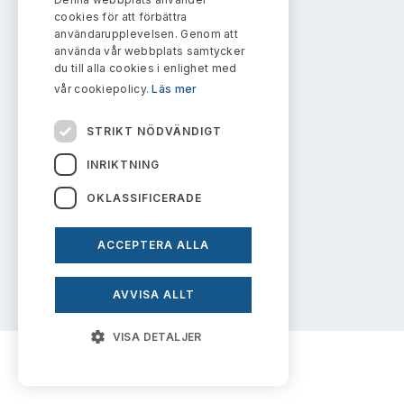
Bildarkiv
info@aktiemarknadsnamnden.se
Kontakt administrativa ärenden
cookies för att förbättra
Ledamöter
Sök uttalanden
användarupplevelsen. Genom att
använda vår webbplats samtycker
Huvudmän
du till alla cookies i enlighet med
Om innehållet
Avgifter
vår cookiepolicy.
Läs mer
Om webbplatsen
Verksamhetsberättelser
Prenumerera
STRIKT NÖDVÄNDIGT
Kakor
Publikationer och anföranden
INRIKTNING
Personuppgiftspolicy
OKLASSIFICERADE
ACCEPTERA ALLA
Prenumerera på uttalanden
AVVISA ALLT
VISA DETALJER