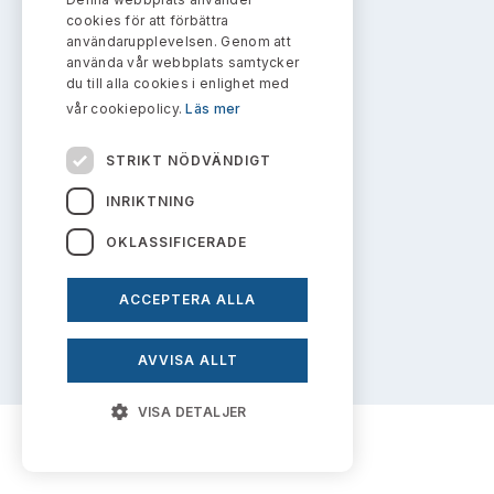
Bildarkiv
info@aktiemarknadsnamnden.se
Kontakt administrativa ärenden
cookies för att förbättra
Ledamöter
Sök uttalanden
användarupplevelsen. Genom att
använda vår webbplats samtycker
Huvudmän
du till alla cookies i enlighet med
Om innehållet
Avgifter
vår cookiepolicy.
Läs mer
Om webbplatsen
Verksamhetsberättelser
Prenumerera
STRIKT NÖDVÄNDIGT
Kakor
Publikationer och anföranden
INRIKTNING
Personuppgiftspolicy
OKLASSIFICERADE
ACCEPTERA ALLA
Prenumerera på uttalanden
AVVISA ALLT
VISA DETALJER