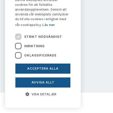
Bildarkiv
info@aktiemarknadsnamnden.se
Kontakt administrativa ärenden
cookies för att förbättra
Ledamöter
Sök uttalanden
användarupplevelsen. Genom att
använda vår webbplats samtycker
Huvudmän
du till alla cookies i enlighet med
Om innehållet
Avgifter
vår cookiepolicy.
Läs mer
Om webbplatsen
Verksamhetsberättelser
Prenumerera
STRIKT NÖDVÄNDIGT
Kakor
Publikationer och anföranden
INRIKTNING
Personuppgiftspolicy
OKLASSIFICERADE
ACCEPTERA ALLA
Prenumerera på uttalanden
AVVISA ALLT
VISA DETALJER