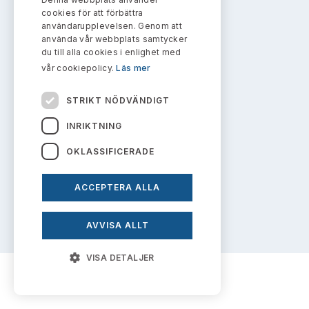
Bildarkiv
info@aktiemarknadsnamnden.se
Kontakt administrativa ärenden
cookies för att förbättra
Ledamöter
Sök uttalanden
användarupplevelsen. Genom att
använda vår webbplats samtycker
Huvudmän
du till alla cookies i enlighet med
Om innehållet
Avgifter
vår cookiepolicy.
Läs mer
Om webbplatsen
Verksamhetsberättelser
Prenumerera
STRIKT NÖDVÄNDIGT
Kakor
Publikationer och anföranden
INRIKTNING
Personuppgiftspolicy
OKLASSIFICERADE
ACCEPTERA ALLA
Prenumerera på uttalanden
AVVISA ALLT
VISA DETALJER