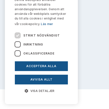
Bildarkiv
info@aktiemarknadsnamnden.se
Kontakt administrativa ärenden
cookies för att förbättra
Ledamöter
Sök uttalanden
användarupplevelsen. Genom att
använda vår webbplats samtycker
Huvudmän
du till alla cookies i enlighet med
Om innehållet
Avgifter
vår cookiepolicy.
Läs mer
Om webbplatsen
Verksamhetsberättelser
Prenumerera
STRIKT NÖDVÄNDIGT
Kakor
Publikationer och anföranden
INRIKTNING
Personuppgiftspolicy
OKLASSIFICERADE
ACCEPTERA ALLA
Prenumerera på uttalanden
AVVISA ALLT
VISA DETALJER