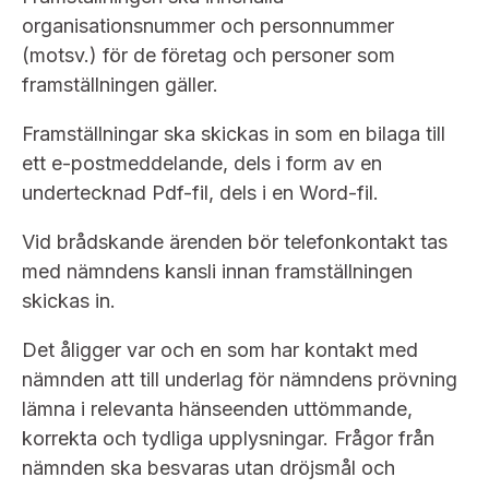
Bildarkiv
Kontakt administrativa ärenden
Ledamöter
organisationsnummer och personnummer
Sök uttalanden
(motsv.) för de företag och personer som
Huvudmän
framställningen gäller.
Avgifter
Framställningar ska skickas in som en bilaga till
Verksamhetsberättelser
Prenumerera
ett e-postmeddelande, dels i form av en
Publikationer och anföranden
undertecknad Pdf-fil, dels i en Word-fil.
Vid brådskande ärenden bör telefonkontakt tas
med nämndens kansli innan framställningen
skickas in.
Det åligger var och en som har kontakt med
nämnden att till underlag för nämndens prövning
lämna i relevanta hänseenden uttömmande,
korrekta och tydliga upplysningar. Frågor från
nämnden ska besvaras utan dröjsmål och