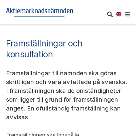
OM AKTIEMARKNADSNÄMNDEN
Framställningar och
Om oss
UTTALANDEN
konsultation
Vårt uppdrag
Om nämndens uttalanden
TAKEOVER-REGLER
Framställningar till nämnden ska göras
Informationsgivning
skriftligen och vara avfattade på svenska.
Framställningar och konsultation
Takeover-regler för reglerade marknader och vissa
AKTUELLT
I framställningen ska de omständigheter
handelsplattformar
Arbetssätt och jävsfrågor
som ligger till grund för framställningen
Uttalanden sorterade efter publiceringsdatum
Nyheter och pressmeddelanden
KONTAKT
anges. En ofullständig framställning kan
Stadgar
Samtliga uttalanden sorterade årsvis
avvisas.
Prenumerera
Kontakt angående ansökningar och uttalanden
Arbetsordning
Uttalanden sorterade ämnesvis
Framställningen ska innehålla