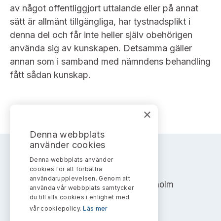
av något offentliggjort uttalande eller på annat
sätt är allmänt tillgängliga, har tystnadsplikt i
denna del och får inte heller själv obehörigen
använda sig av kunskapen. Detsamma gäller
annan som i samband med nämndens behandling
fått sådan kunskap.
×
Denna webbplats
använder cookies
Denna webbplats använder
AKTIEMARKNADSNÄMNDEN
cookies för att förbättra
användarupplevelsen. Genom att
Address: Box 7354, 103 90 Stockholm
använda vår webbplats samtycker
du till alla cookies i enlighet med
info@aktiemarknadsnamnden.se
vår cookiepolicy.
Läs mer