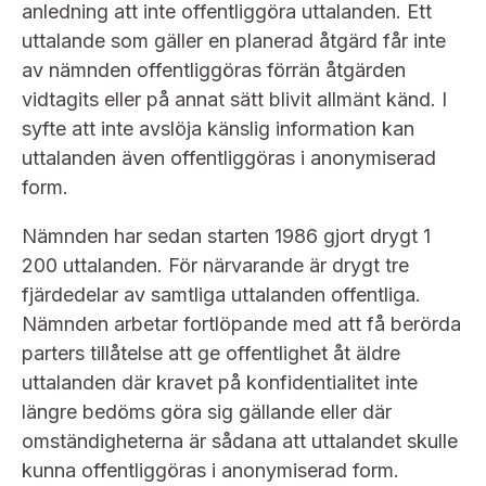
Bildarkiv
anledning att inte offentliggöra uttalanden. Ett
Kontakt administrativa ärenden
Ledamöter
Sök uttalanden
uttalande som gäller en planerad åtgärd får inte
av nämnden offentliggöras förrän åtgärden
Huvudmän
Avgifter
vidtagits eller på annat sätt blivit allmänt känd. I
syfte att inte avslöja känslig information kan
Verksamhetsberättelser
Prenumerera
uttalanden även offentliggöras i anonymiserad
form.
Publikationer och anföranden
Nämnden har sedan starten 1986 gjort drygt 1
200 uttalanden. För närvarande är drygt tre
fjärdedelar av samtliga uttalanden offentliga.
Nämnden arbetar fortlöpande med att få berörda
parters tillåtelse att ge offentlighet åt äldre
uttalanden där kravet på konfidentialitet inte
längre bedöms göra sig gällande eller där
omständigheterna är sådana att uttalandet skulle
kunna offentliggöras i anonymiserad form.