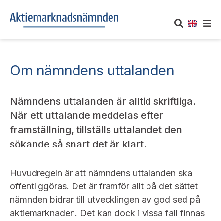
OM AKTIEMARKNADSNÄMNDEN
Om nämndens uttalanden
Om oss
UTTALANDEN
Nämndens uttalanden är alltid skriftliga.
Vårt uppdrag
Om nämndens uttalanden
TAKEOVER-REGLER
När ett uttalande meddelas efter
framställning, tillställs uttalandet den
Informationsgivning
Framställningar och konsultation
Takeover-regler för reglerade marknader och vissa
sökande så snart det är klart.
AKTUELLT
handelsplattformar
Arbetssätt och jävsfrågor
Uttalanden sorterade efter publiceringsdatum
Nyheter och pressmeddelanden
Huvudregeln är att nämndens uttalanden ska
KONTAKT
Stadgar
offentliggöras. Det är framför allt på det sättet
Samtliga uttalanden sorterade årsvis
Prenumerera
nämnden bidrar till utvecklingen av god sed på
Kontakt angående ansökningar och uttalanden
Arbetsordning
Uttalanden sorterade ämnesvis
aktiemarknaden. Det kan dock i vissa fall finnas