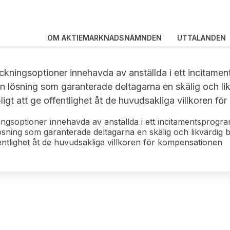
OM AKTIEMARKNADSNÄMNDEN
UTTALANDEN
ingsoptioner innehavda av anställda i ett incitament
en lösning som garanterade deltagarna en skälig och l
gt att ge offentlighet åt de huvudsakliga villkoren f
soptioner innehavda av anställda i ett incitamentsprogram
lösning som garanterade deltagarna en skälig och likvärdi
fentlighet åt de huvudsakliga villkoren för kompensationen