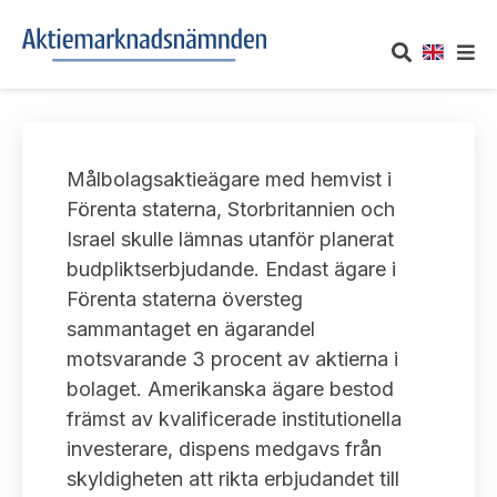
OM AKTIEMARKNADSNÄMNDEN
Målbolagsaktieägare med hemvist i
Om oss
UTTALANDEN
Förenta staterna, Storbritannien och
Israel skulle lämnas utanför planerat
Vårt uppdrag
Om nämndens uttalanden
TAKEOVER-REGLER
budpliktserbjudande. Endast ägare i
Informationsgivning
Förenta staterna översteg
Framställningar och konsultation
Takeover-regler för reglerade marknader och vissa
AKTUELLT
sammantaget en ägarandel
handelsplattformar
Arbetssätt och jävsfrågor
motsvarande 3 procent av aktierna i
Uttalanden sorterade efter publiceringsdatum
Nyheter och pressmeddelanden
bolaget. Amerikanska ägare bestod
KONTAKT
Stadgar
främst av kvalificerade institutionella
Samtliga uttalanden sorterade årsvis
Prenumerera
investerare, dispens medgavs från
Kontakt angående ansökningar och uttalanden
Arbetsordning
Uttalanden sorterade ämnesvis
skyldigheten att rikta erbjudandet till