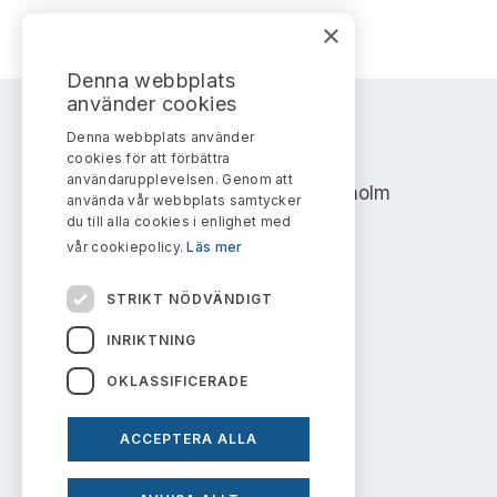
×
Denna webbplats
använder cookies
Denna webbplats använder
AKTIEMARKNADSNÄMNDEN
cookies för att förbättra
användarupplevelsen. Genom att
Address: Box 7354, 103 90 Stockholm
använda vår webbplats samtycker
du till alla cookies i enlighet med
info@aktiemarknadsnamnden.se
vår cookiepolicy.
Läs mer
STRIKT NÖDVÄNDIGT
Om innehållet
INRIKTNING
Om webbplatsen
OKLASSIFICERADE
Kakor
ACCEPTERA ALLA
Personuppgiftspolicy