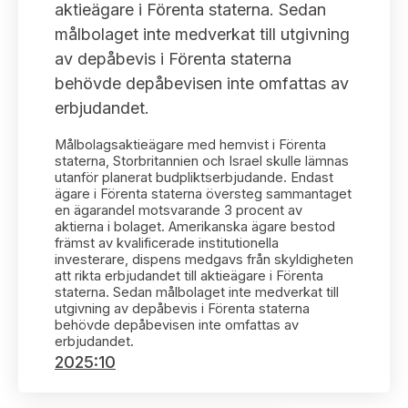
Bildarkiv
aktieägare i Förenta staterna. Sedan
Kontakt administrativa ärenden
Ledamöter
Sök uttalanden
målbolaget inte medverkat till utgivning
av depåbevis i Förenta staterna
Huvudmän
Avgifter
behövde depåbevisen inte omfattas av
erbjudandet.
Verksamhetsberättelser
Prenumerera
Målbolagsaktieägare med hemvist i Förenta
Publikationer och anföranden
staterna, Storbritannien och Israel skulle lämnas
utanför planerat budpliktserbjudande. Endast
ägare i Förenta staterna översteg sammantaget
en ägarandel motsvarande 3 procent av
aktierna i bolaget. Amerikanska ägare bestod
främst av kvalificerade institutionella
investerare, dispens medgavs från skyldigheten
att rikta erbjudandet till aktieägare i Förenta
staterna. Sedan målbolaget inte medverkat till
utgivning av depåbevis i Förenta staterna
behövde depåbevisen inte omfattas av
erbjudandet.
2025:10