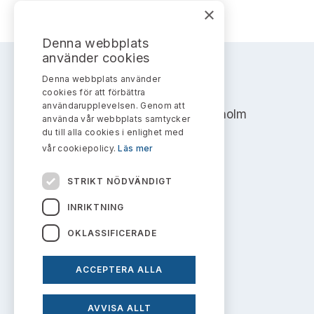
Bildarkiv
Kontakt administrativa ärenden
×
Ledamöter
Sök uttalanden
Denna webbplats
Huvudmän
använder cookies
Avgifter
Denna webbplats använder
AKTIEMARKNADSNÄMNDEN
Verksamhetsberättelser
cookies för att förbättra
Prenumerera
användarupplevelsen. Genom att
Address: Box 7354, 103 90 Stockholm
använda vår webbplats samtycker
Publikationer och anföranden
du till alla cookies i enlighet med
info@aktiemarknadsnamnden.se
vår cookiepolicy.
Läs mer
STRIKT NÖDVÄNDIGT
Om innehållet
INRIKTNING
Om webbplatsen
OKLASSIFICERADE
Kakor
ACCEPTERA ALLA
Personuppgiftspolicy
AVVISA ALLT