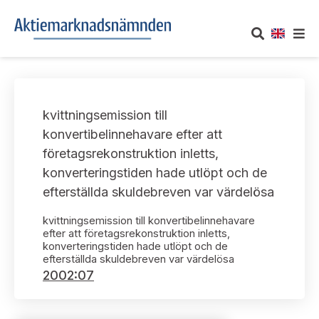
OM AKTIEMARKNADSNÄMNDEN
kvittningsemission till
Om oss
UTTALANDEN
konvertibelinnehavare efter att
företagsrekonstruktion inletts,
Vårt uppdrag
Om nämndens uttalanden
TAKEOVER-REGLER
konverteringstiden hade utlöpt och de
Informationsgivning
efterställda skuldebreven var värdelösa
Framställningar och konsultation
Takeover-regler för reglerade marknader och vissa
AKTUELLT
handelsplattformar
kvittningsemission till konvertibelinnehavare
Arbetssätt och jävsfrågor
Uttalanden sorterade efter publiceringsdatum
efter att företagsrekonstruktion inletts,
konverteringstiden hade utlöpt och de
Nyheter och pressmeddelanden
KONTAKT
efterställda skuldebreven var värdelösa
Stadgar
Samtliga uttalanden sorterade årsvis
2002:07
Prenumerera
Kontakt angående ansökningar och uttalanden
Arbetsordning
Uttalanden sorterade ämnesvis