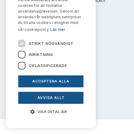
Address: Box 7354, 103 90 Stockholm
Bildarkiv
Kontakt administrativa ärenden
cookies för att förbättra
Ledamöter
Sök uttalanden
användarupplevelsen. Genom att
info@aktiemarknadsnamnden.se
använda vår webbplats samtycker
Huvudmän
du till alla cookies i enlighet med
Avgifter
vår cookiepolicy.
Läs mer
Om innehållet
Verksamhetsberättelser
Prenumerera
STRIKT NÖDVÄNDIGT
Om webbplatsen
Publikationer och anföranden
INRIKTNING
Kakor
OKLASSIFICERADE
Personuppgiftspolicy
ACCEPTERA ALLA
Prenumerera på uttalanden
AVVISA ALLT
VISA DETALJER