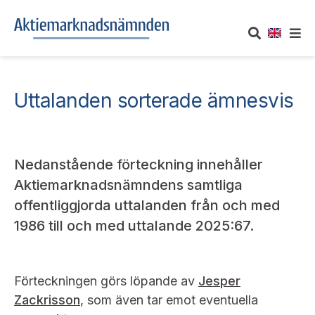
OM AKTIEMARKNADSNÄMNDEN
Uttalanden sorterade ämnesvis
Om oss
UTTALANDEN
Vårt uppdrag
Om nämndens uttalanden
TAKEOVER-REGLER
Nedanstående förteckning innehåller
Aktiemarknadsnämndens samtliga
Informationsgivning
Framställningar och konsultation
Takeover-regler för reglerade marknader och vissa
offentliggjorda uttalanden från och med
AKTUELLT
handelsplattformar
Arbetssätt och jävsfrågor
1986 till och med uttalande 2025:67.
Uttalanden sorterade efter publiceringsdatum
Nyheter och pressmeddelanden
KONTAKT
Stadgar
Samtliga uttalanden sorterade årsvis
Prenumerera
Förteckningen görs löpande av
Jesper
Kontakt angående ansökningar och uttalanden
Arbetsordning
Zackrisson
, som även tar emot eventuella
Uttalanden sorterade ämnesvis