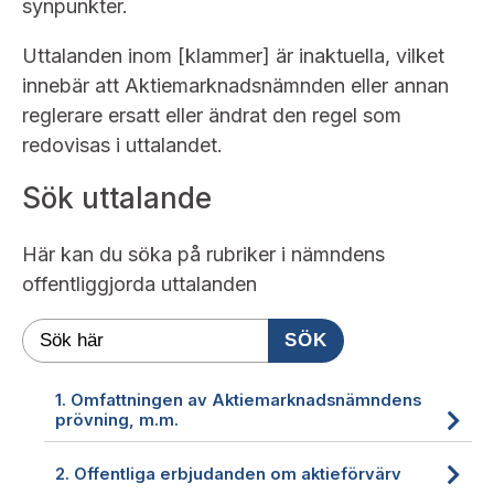
Bildarkiv
synpunkter.
Kontakt administrativa ärenden
Ledamöter
Sök uttalanden
Uttalanden inom [klammer] är inaktuella, vilket
Huvudmän
innebär att Aktiemarknadsnämnden eller annan
Avgifter
reglerare ersatt eller ändrat den regel som
Verksamhetsberättelser
redovisas i uttalandet.
Prenumerera
Sök uttalande
Publikationer och anföranden
Här kan du söka på rubriker i nämndens
offentliggjorda uttalanden
SÖK
1.
Omfattningen av Aktiemarknadsnämndens
prövning, m.m.
2.
Offentliga erbjudanden om aktieförvärv