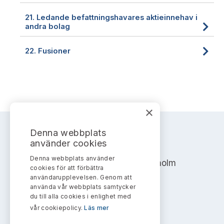
21.
Ledande befattningshavares aktieinnehav i
andra bolag
22.
Fusioner
×
Denna webbplats
AKTIEMARKNADSNÄMNDEN
använder cookies
Denna webbplats använder
Address: Box 7354, 103 90 Stockholm
cookies för att förbättra
användarupplevelsen. Genom att
0700070707
använda vår webbplats samtycker
du till alla cookies i enlighet med
info@aktiemarknadsnamnden.se
vår cookiepolicy.
Läs mer